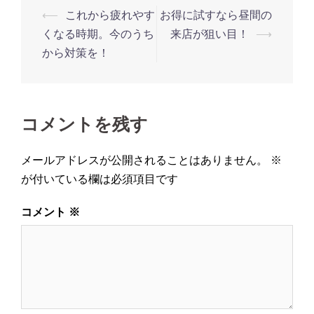
投
⟵
これから疲れやす
お得に試すなら昼間の
稿
くなる時期。今のうち
来店が狙い目！
⟶
ナ
から対策を！
ビ
ゲ
ー
コメントを残す
シ
ョ
メールアドレスが公開されることはありません。
※
ン
が付いている欄は必須項目です
コメント
※