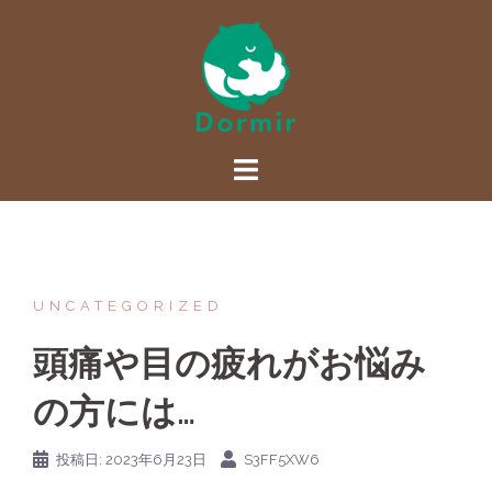
コ
ン
テ
ン
ツ
へ
ス
キ
ッ
プ
UNCATEGORIZED
頭痛や目の疲れがお悩み
の方には…
投稿日:
2023年6月23日
S3FF5XW6