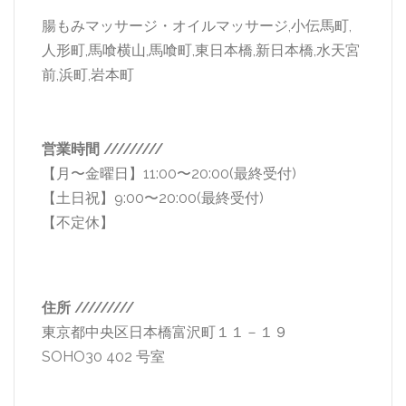
腸もみマッサージ・オイルマッサージ,小伝馬町,
人形町,馬喰横山,馬喰町,東日本橋,新日本橋,水天宮
前,浜町,岩本町
営業時間 /////////
【月〜金曜日】11:00〜20:00(最終受付)
【土日祝】9:00〜20:00(最終受付)
【不定休】
住所 /////////
東京都中央区日本橋富沢町１１－１９
SOHO30 402 号室